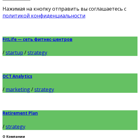
Нажимая на кнопку отправить вы соглашаетесь с
политикой конфиденциальности
FitLife — сеть фитнес-центров
/
startup
/
strategy
OCT Analytics
/
marketing
/
strategy
Retirement Plan
/
strategy
О Компании