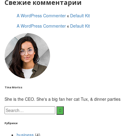
Свежие комментарии
A WordPress Commenter
к
Default Kit
A WordPress Commenter
к
Default Kit
Tina Moriss
She is the CEO. She's a big fan her cat Tux, & dinner parties
Search
for:
Рубрики
business
(4)